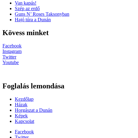
Van kapás!
Szép az erdő
Guns N’ Roses Taksonyban
Hajó túra a Dunán
Kövess minket
Facebook
Instagram
Twitter
Youtube
Foglalás lemondása
Kezdőlap
Házak
Horgászat a Dunán
Képek
Kapcsolat
Facebook
Twitter