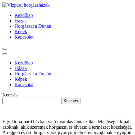
Ugrás
a
Vízparti horgászházak
Kezdőlap
tartalomra
Házak
Horgászat a Dunán
Képek
Kapcsolat
Kezdőlap
Házak
Horgászat a Dunán
Képek
Kapcsolat
Keresés
Keresés
Egy Duna-parti házban való nyaralás fantasztikus lehetőséget kínál
azoknak, akik szeretnek horgászni és élvezni a természet közelségét.
A reggeli és esti horgászatok gyönyörű élményt nyújtanak a nyugodt