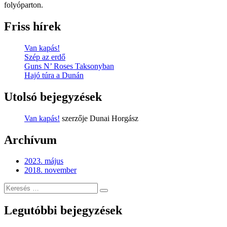
folyóparton.
Friss hírek
Van kapás!
Szép az erdő
Guns N’ Roses Taksonyban
Hajó túra a Dunán
Utolsó bejegyzések
Van kapás!
szerzője
Dunai Horgász
Archívum
2023. május
2018. november
Keresés
Keresés
erre:
Legutóbbi bejegyzések