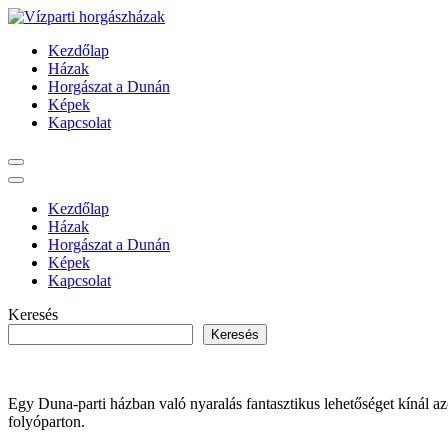
Ugrás
a
Vízparti horgászházak
Kezdőlap
tartalomra
Házak
Horgászat a Dunán
Képek
Kapcsolat
Kezdőlap
Házak
Horgászat a Dunán
Képek
Kapcsolat
Keresés
Keresés
Egy Duna-parti házban való nyaralás fantasztikus lehetőséget kínál a
folyóparton.