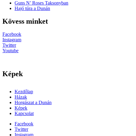
Guns N’ Roses Taksonyban
Hajó túra a Dunán
Kövess minket
Facebook
Instagram
Twitter
Youtube
Képek
Kezdőlap
Házak
Horgászat a Dunán
Képek
Kapcsolat
Facebook
Twitter
Instagram