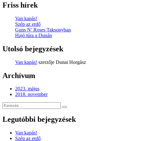
Friss hírek
Van kapás!
Szép az erdő
Guns N’ Roses Taksonyban
Hajó túra a Dunán
Utolsó bejegyzések
Van kapás!
szerzője
Dunai Horgász
Archívum
2023. május
2018. november
Keresés
Keresés
erre:
Legutóbbi bejegyzések
Van kapás!
Szép az erdő