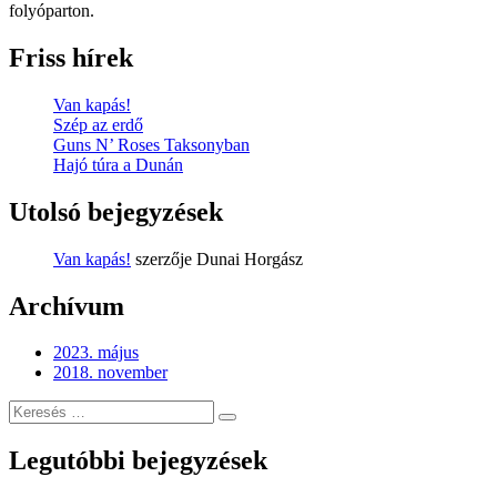
folyóparton.
Friss hírek
Van kapás!
Szép az erdő
Guns N’ Roses Taksonyban
Hajó túra a Dunán
Utolsó bejegyzések
Van kapás!
szerzője
Dunai Horgász
Archívum
2023. május
2018. november
Keresés
Keresés
erre:
Legutóbbi bejegyzések