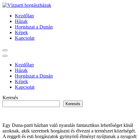
Ugrás
a
Vízparti horgászházak
Kezdőlap
tartalomra
Házak
Horgászat a Dunán
Képek
Kapcsolat
Kezdőlap
Házak
Horgászat a Dunán
Képek
Kapcsolat
Keresés
Keresés
Egy Duna-parti házban való nyaralás fantasztikus lehetőséget kínál
azoknak, akik szeretnek horgászni és élvezni a természet közelségét.
A reggeli és esti horgászatok gyönyörű élményt nyújtanak a nyugodt