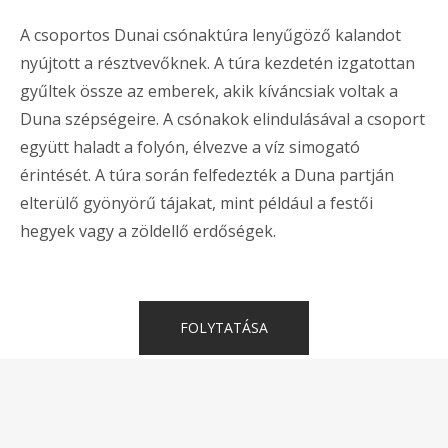
A csoportos Dunai csónaktúra lenyűgöző kalandot
nyújtott a résztvevőknek. A túra kezdetén izgatottan
gyűltek össze az emberek, akik kíváncsiak voltak a
Duna szépségeire. A csónakok elindulásával a csoport
együtt haladt a folyón, élvezve a víz simogató
érintését. A túra során felfedezték a Duna partján
elterülő gyönyörű tájakat, mint például a festői
hegyek vagy a zöldellő erdőségek.
„HAJÓ
FOLYTATÁSA
TÚRA
A
DUNÁN”